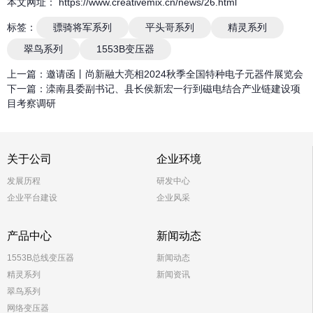
本文网址： https://www.creativemix.cn/news/26.html
标签：
骠骑将军系列
平头哥系列
精灵系列
翠鸟系列
1553B变压器
上一篇：
邀请函丨尚新融大亮相2024秋季全国特种电子元器件展览会
下一篇：
滦南县委副书记、县长侯新宏一行到磁电结合产业链建设项
目考察调研
关于公司
企业环境
发展历程
研发中心
企业平台建设
企业风采
产品中心
新闻动态
1553B总线变压器
新闻动态
精灵系列
新闻资讯
翠鸟系列
网络变压器