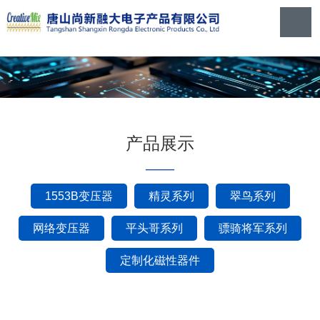
产品展示
——
1553B变压器
精灵系列
翠鸟系列
网络变压器
平头哥系列
骠骑将军系列
定制化磁性器件