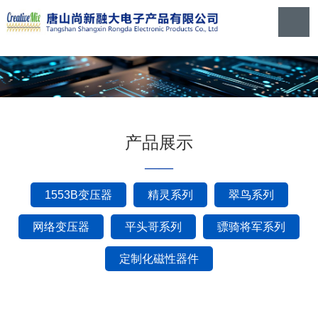
产品展示
——
1553B变压器
精灵系列
翠鸟系列
网络变压器
平头哥系列
骠骑将军系列
定制化磁性器件